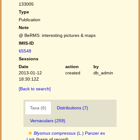
133005
Type
Publication
Note
@ BeRMS: interesting pictures & maps
IMIS-ID
65548
Sessions
Date
action
by
2013-01-12
created
db_admin
18:30:12Z
[Back to search]
Taxa (6)
Distributions (7)
Vernaculars (259)
Blysmus compressus
(L.) Panzer ex
Link
(basis of record)